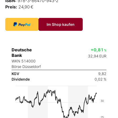
ISBN:
978-3-86470-943-2
Preis:
24,90 €
Im Shop kaufen
Deutsche
+0,81
%
Bank
32,94
EUR
WKN 514000
Börse Düsseldorf
KGV
9,82
Dividende
0,02 %
30
25