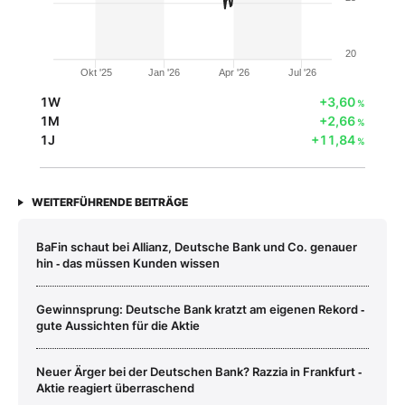
20
Okt '25
Jan '26
Apr '26
Jul '26
1W
+3,60
%
1M
+2,66
%
1J
+11,84
%
WEITERFÜHRENDE BEITRÄGE
BaFin schaut bei Allianz, Deutsche Bank und Co. genauer
hin ‑ das müssen Kunden wissen
Gewinnsprung: Deutsche Bank kratzt am eigenen Rekord ‑
gute Aussichten für die Aktie
Neuer Ärger bei der Deutschen Bank? Razzia in Frankfurt ‑
Aktie reagiert überraschend