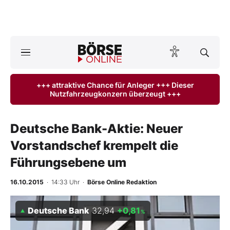
A
ktuelle Ausgabe BÖRSE ONLINE lesen
Börse
+++ attraktive Chance für Anleger +++ Dieser
Nutzfahrzeugkonzern überzeugt +++
News
Anlageprodukte
Deutsche Bank-Aktie: Neuer
Vorstandschef krempelt die
Finanz-Check
Führungsebene um
Abo & Shop
16.10.2015
· 14:33 Uhr
·
Börse Online Redaktion
BO-Musterdepots
Deutsche Bank
32,94
+0,81
%
Experten