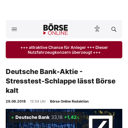
A
ktuelle Ausgabe BÖRSE ONLINE lesen
Börse
+++ attraktive Chance für Anleger +++ Dieser
Nutzfahrzeugkonzern überzeugt +++
News
Anlageprodukte
Deutsche Bank-Aktie -
Stresstest-Schlappe lässt Börse
Finanz-Check
kalt
Abo & Shop
29.06.2018
· 13:34 Uhr
·
Börse Online Redaktion
BO-Musterdepots
Deutsche Bank
33,18
+1,42
%
Experten