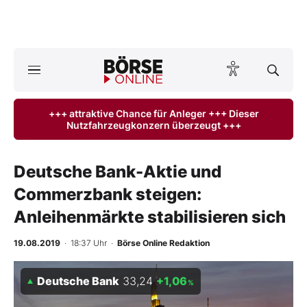
A
ktuelle Ausgabe BÖRSE ONLINE lesen
Börse
+++ attraktive Chance für Anleger +++ Dieser
Nutzfahrzeugkonzern überzeugt +++
News
Anlageprodukte
Deutsche Bank-Aktie und
Commerzbank steigen:
Finanz-Check
Anleihenmärkte stabilisieren sich
Abo & Shop
19.08.2019
· 18:37 Uhr
·
Börse Online Redaktion
BO-Musterdepots
Deutsche Bank
33,24
+1,06
%
Experten