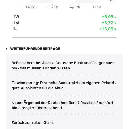
20
Okt '25
Jan '26
Apr '26
Jul '26
1W
+6,06
%
1M
+3,77
%
1J
+16,95
%
WEITERFÜHRENDE BEITRÄGE
BaFin schaut bei Allianz, Deutsche Bank und Co. genauer
hin ‑ das müssen Kunden wissen
Gewinnsprung: Deutsche Bank kratzt am eigenen Rekord ‑
gute Aussichten für die Aktie
Neuer Ärger bei der Deutschen Bank? Razzia in Frankfurt ‑
Aktie reagiert überraschend
Zurück zum alten Glanz