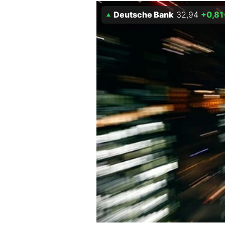
Experten
Deutsche Bank
32,94
+0,81
Mein B:O
Mein Konto
Folgen Sie uns
Kontakt