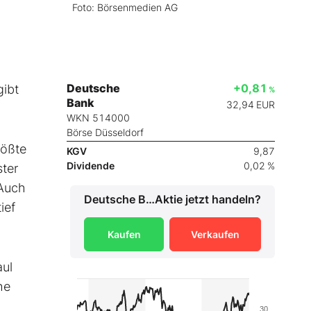
Foto: Börsenmedien AG
Deutsche
+0,81
gibt
%
Bank
32,94
EUR
WKN 514000
Börse Düsseldorf
rößte
KGV
9,87
Dividende
0,02 %
ster
 Auch
Deutsche Bank
Aktie jetzt handeln?
ief
Kaufen
Verkaufen
aul
he
30