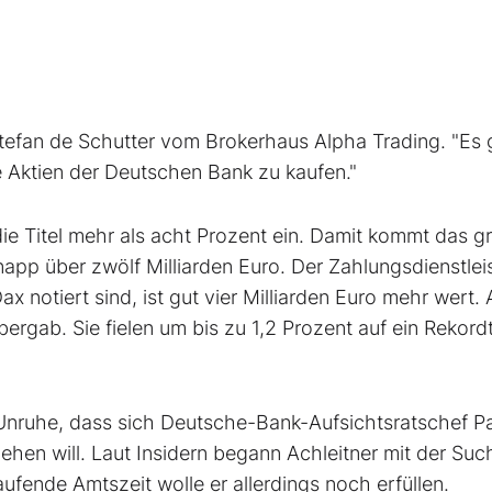
Stefan de Schutter vom Brokerhaus Alpha Trading. "Es 
ie Aktien der Deutschen Bank zu kaufen."
e Titel mehr als acht Prozent ein. Damit kommt das g
pp über zwölf Milliarden Euro. Der Zahlungsdienstlei
ax notiert sind, ist gut vier Milliarden Euro mehr wert.
rgab. Sie fielen um bis zu 1,2 Prozent auf ein Rekordt
 Unruhe, dass sich Deutsche-Bank-Aufsichtsratschef P
iehen will. Laut Insidern begann Achleitner mit der Suc
fende Amtszeit wolle er allerdings noch erfüllen.