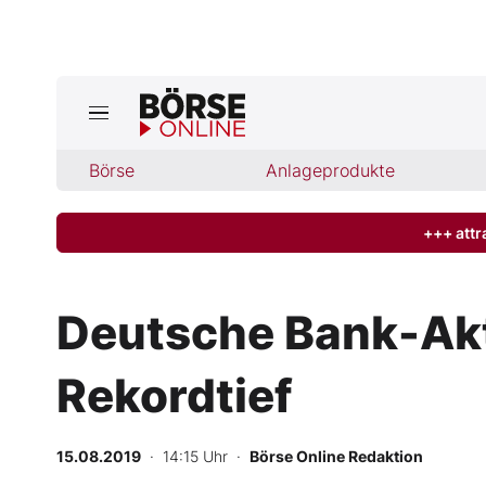
Jetzt a
ktuelle Ausgabe BÖRSE ONLINE lese
Börse
Börse
Anlageprodukte
News
+++ attr
Anlageprodukte
Deutsche Bank-Akti
Finanz-Check
Rekordtief
Abo & Shop
BO-Musterdepots
15.08.2019
· 14:15 Uhr
·
Börse Online Redaktion