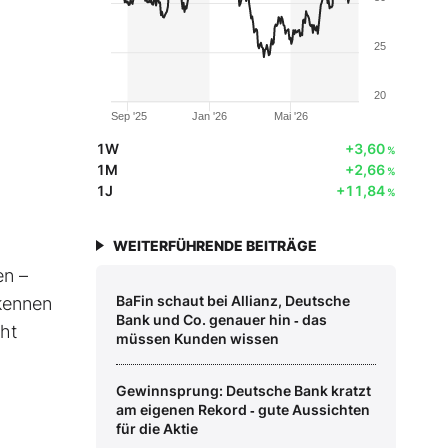
25
20
Sep '25
Jan '26
Mai '26
1W
+3,60
%
1M
+2,66
%
1J
+11,84
%
WEITERFÜHRENDE BEITRÄGE
en –
BaFin schaut bei Allianz, Deutsche
rkennen
Bank und Co. genauer hin ‑ das
cht
müssen Kunden wissen
Gewinnsprung: Deutsche Bank kratzt
am eigenen Rekord ‑ gute Aussichten
für die Aktie