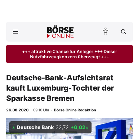
A
ktuelle Ausgabe BÖRSE ONLINE lesen
Börse
+++ attraktive Chance für Anleger +++ Dieser
Nutzfahrzeugkonzern überzeugt +++
News
Anlageprodukte
Deutsche-Bank-Aufsichtsrat
kauft Luxemburg-Tochter der
Finanz-Check
Sparkasse Bremen
Abo & Shop
26.08.2020
· 09:10 Uhr
·
Börse Online Redaktion
BO-Musterdepots
Deutsche Bank
32,72
+0,02
%
Experten