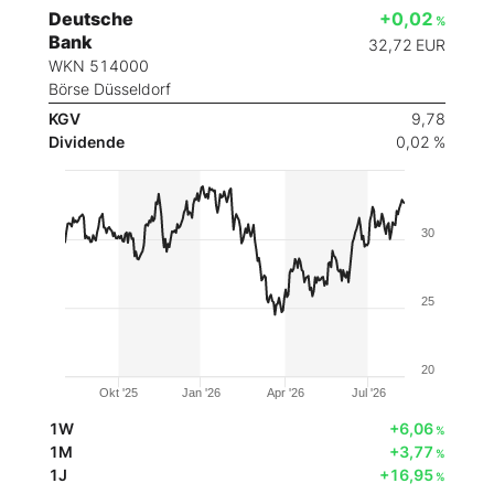
Deutsche
+0,02
%
Bank
32,72
EUR
WKN 514000
Börse Düsseldorf
KGV
9,78
Dividende
0,02 %
30
25
20
Okt '25
Jan '26
Apr '26
Jul '26
1W
+6,06
%
1M
+3,77
%
1J
+16,95
%