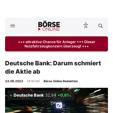
A
ktuelle Ausgabe BÖRSE ONLINE lesen
Börse
+++ attraktive Chance für Anleger +++ Dieser
Nutzfahrzeugkonzern überzeugt +++
News
Anlageprodukte
Deutsche Bank: Darum schmiert
die Aktie ab
Finanz-Check
24.06.2022
· 14:10 Uhr
·
Börse Online Redaktion
Abo & Shop
Deutsche Bank
32,94
+0,81
%
BO-Musterdepots
Experten