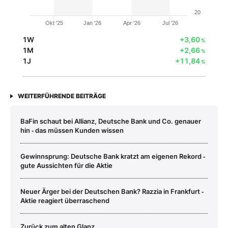
20
Okt '25
Jan '26
Apr '26
Jul '26
1W
+3,60
%
1M
+2,66
%
1J
+11,84
%
WEITERFÜHRENDE BEITRÄGE
BaFin schaut bei Allianz, Deutsche Bank und Co. genauer
hin ‑ das müssen Kunden wissen
Gewinnsprung: Deutsche Bank kratzt am eigenen Rekord ‑
gute Aussichten für die Aktie
Neuer Ärger bei der Deutschen Bank? Razzia in Frankfurt ‑
Aktie reagiert überraschend
Zurück zum alten Glanz