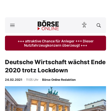
A
ktuelle Ausgabe BÖRSE ONLINE lesen
Börse
+++ attraktive Chance für Anleger +++ Dieser
Nutzfahrzeugkonzern überzeugt +++
News
Anlageprodukte
Deutsche Wirtschaft wächst Ende
2020 trotz Lockdown
Finanz-Check
24.02.2021
· 11:05 Uhr
·
Börse Online Redaktion
Abo & Shop
BO-Musterdepots
Experten