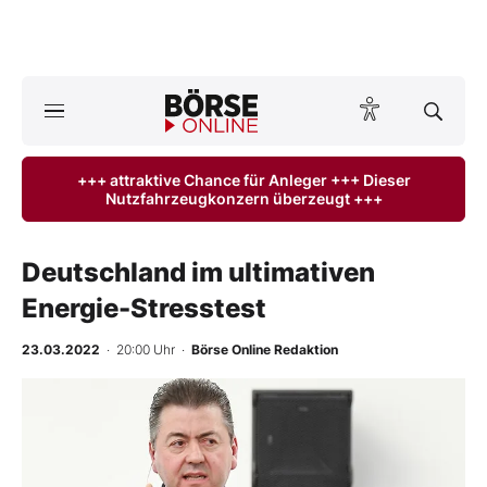
A
ktuelle Ausgabe BÖRSE ONLINE lesen
Börse
+++ attraktive Chance für Anleger +++ Dieser
Nutzfahrzeugkonzern überzeugt +++
News
Anlageprodukte
Deutschland im ultimativen
Energie-Stresstest
Finanz-Check
23.03.2022
· 20:00 Uhr
·
Börse Online Redaktion
Abo & Shop
BO-Musterdepots
Experten