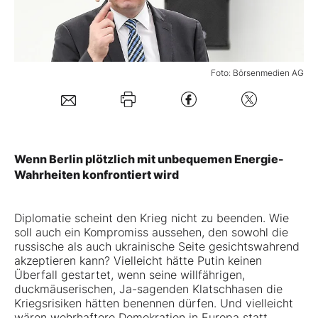
Mein B:O
Foto: Börsenmedien AG
Mein Konto
Folgen Sie uns
Wenn Berlin plötzlich mit unbequemen Energie-
Kontakt
Wahrheiten konfrontiert wird
Diplomatie scheint den Krieg nicht zu beenden. Wie
soll auch ein Kompromiss aussehen, den sowohl die
russische als auch ukrainische Seite gesichtswahrend
akzeptieren kann? Vielleicht hätte Putin keinen
Überfall gestartet, wenn seine willfährigen,
duckmäuserischen, Ja-sagenden Klatschhasen die
Kriegsrisiken hätten benennen dürfen. Und vielleicht
wären wehrhaftere Demokratien in Europa statt