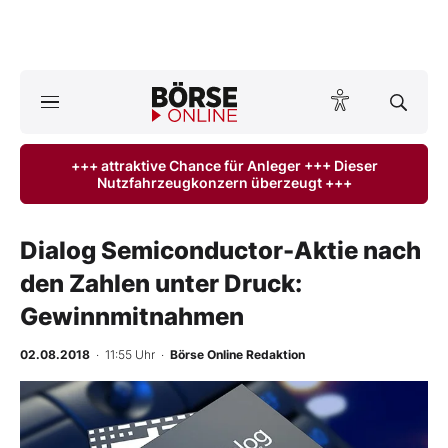
A
ktuelle Ausgabe BÖRSE ONLINE lesen
Börse
+++ attraktive Chance für Anleger +++ Dieser
Nutzfahrzeugkonzern überzeugt +++
News
Anlageprodukte
Dialog Semiconductor-Aktie nach
den Zahlen unter Druck:
Finanz-Check
Gewinnmitnahmen
Abo & Shop
02.08.2018
· 11:55 Uhr
·
Börse Online Redaktion
BO-Musterdepots
-
%
Experten