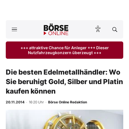
A
ktuelle Ausgabe BÖRSE ONLINE lesen
Börse
+++ attraktive Chance für Anleger +++ Dieser
Nutzfahrzeugkonzern überzeugt +++
News
Anlageprodukte
Die besten Edelmetallhändler: Wo
Sie beruhigt Gold, Silber und Platin
Finanz-Check
kaufen können
Abo & Shop
20.11.2014
· 16:20 Uhr
·
Börse Online Redaktion
BO-Musterdepots
-
%
Experten