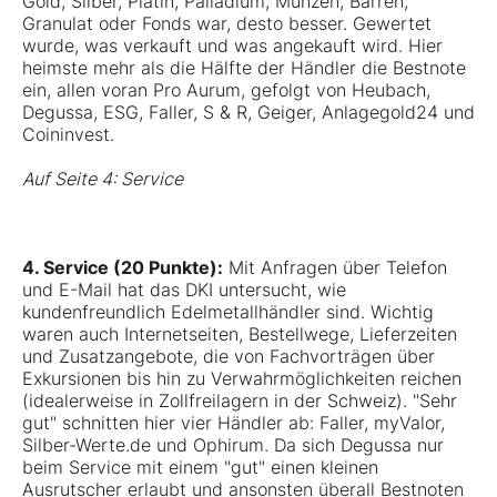
Gold
,
Silber
,
Platin
,
Palladium
, Münzen, Barren,
Granulat oder Fonds war, desto besser. Gewertet
wurde, was verkauft und was angekauft wird. Hier
heimste mehr als die Hälfte der Händler die Bestnote
ein, allen voran Pro Aurum, gefolgt von Heubach,
Degussa, ESG, Faller, S & R, Geiger, Anlagegold24 und
Coininvest.
Auf Seite 4: Service
4. Service (20 Punkte):
Mit Anfragen über Telefon
und E-Mail hat das DKI untersucht, wie
kundenfreundlich Edelmetallhändler sind. Wichtig
waren auch Internetseiten, Bestellwege, Lieferzeiten
und Zusatzangebote, die von Fachvorträgen über
Exkursionen bis hin zu Verwahrmöglichkeiten reichen
(idealerweise in Zollfreilagern in der Schweiz). "Sehr
gut" schnitten hier vier Händler ab: Faller, myValor,
Silber-Werte.de und Ophirum. Da sich Degussa nur
beim Service mit einem "gut" einen kleinen
Ausrutscher erlaubt und ansonsten überall Bestnoten