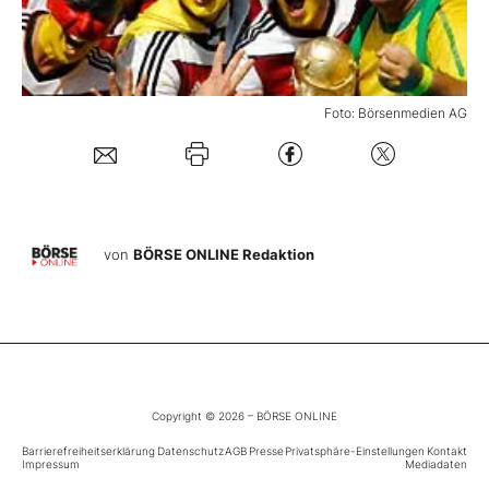
Mein B:O
Foto: Börsenmedien AG
Mein Konto
Folgen Sie uns
von
BÖRSE ONLINE Redaktion
Kontakt
Copyright © 2026 – BÖRSE ONLINE
Barrierefreiheitserklärung
Datenschutz
AGB
Presse
Privatsphäre-Einstellungen
Kontakt
Impressum
Mediadaten