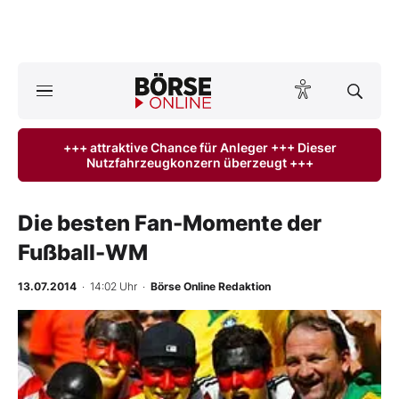
A
ktuelle Ausgabe BÖRSE ONLINE lesen
Börse
+++ attraktive Chance für Anleger +++ Dieser
Nutzfahrzeugkonzern überzeugt +++
News
Anlageprodukte
Die besten Fan-Momente der
Fußball-WM
Finanz-Check
13.07.2014
· 14:02 Uhr
·
Börse Online Redaktion
Abo & Shop
BO-Musterdepots
Experten