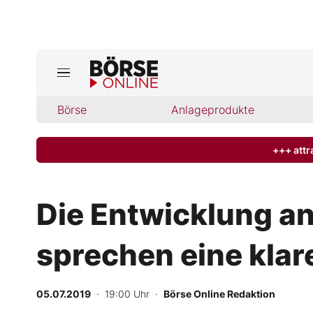
Börse
Börse
Anlageprodukte
News
Anlageprodukte
+++ attr
Finanz-Check
Die Entwicklung a
Abo & Shop
sprechen eine klar
BO-Musterdepots
05.07.2019
· 19:00 Uhr
·
Börse Online Redaktion
Experten