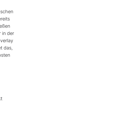
äischen
reits
ießen
 in der
verlay
t das,
osten
kt