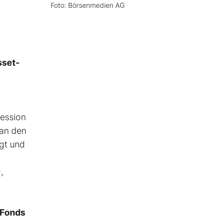
Foto: Börsenmedien AG
sset-
l
zession
 an den
gt und
,
 Fonds