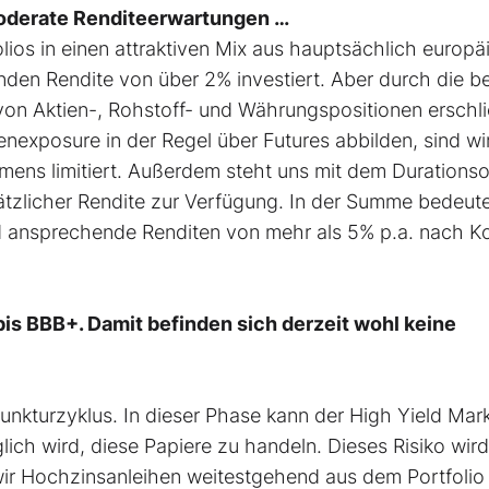
moderate Renditeerwartungen …
olios in einen attraktiven Mix aus hauptsächlich europ
den Rendite von über 2% investiert. Aber durch die be
on Aktien-, Rohstoff- und Währungspositionen erschl
nexposure in der Regel über Futures abbilden, sind wir
ens limitiert. Außerdem steht uns mit dem Durationso
ätzlicher Rendite zur Verfügung. In der Summe bedeute
d ansprechende Renditen von mehr als 5% p.a. nach K
 bis BBB+. Damit befinden sich derzeit wohl keine
unkturzyklus. In dieser Phase kann der High Yield Mar
glich wird, diese Papiere zu handeln. Dieses Risiko wird
wir Hochzinsanleihen weitestgehend aus dem Portfolio