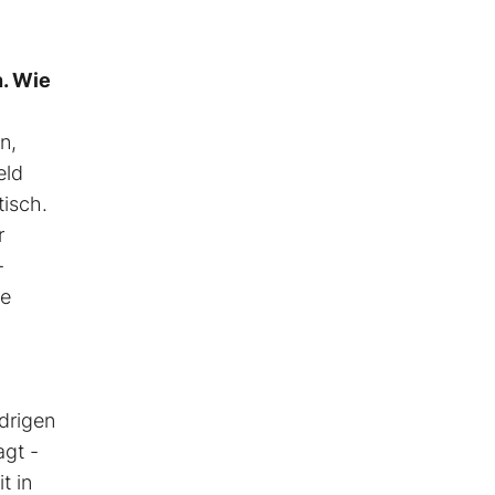
n. Wie
n,
eld
tisch.
r
-
te
drigen
gt -
t in