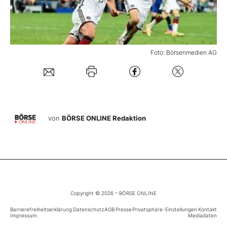
Mein B:O
Foto: Börsenmedien AG
Mein Konto
Folgen Sie uns
von
BÖRSE ONLINE Redaktion
Kontakt
Copyright © 2026 – BÖRSE ONLINE
Barrierefreiheitserklärung
Datenschutz
AGB
Presse
Privatsphäre-Einstellungen
Kontakt
Impressum
Mediadaten