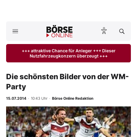
A
ktuelle Ausgabe BÖRSE ONLINE lesen
Börse
+++ attraktive Chance für Anleger +++ Dieser
Nutzfahrzeugkonzern überzeugt +++
News
Anlageprodukte
Die schönsten Bilder von der WM-
Party
Finanz-Check
15.07.2014
· 10:43 Uhr
·
Börse Online Redaktion
Abo & Shop
BO-Musterdepots
Experten