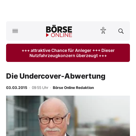
Börse
News
+++ attraktive Chance für Anleger +++ Dieser
Nutzfahrzeugkonzern überzeugt +++
Anlageprodukte
Finanz-Check
Die Undercover-Abwertung
Abo & Shop
03.03.2015
· 09:55 Uhr
·
Börse Online Redaktion
BO-Musterdepots
Experten
Mein B:O