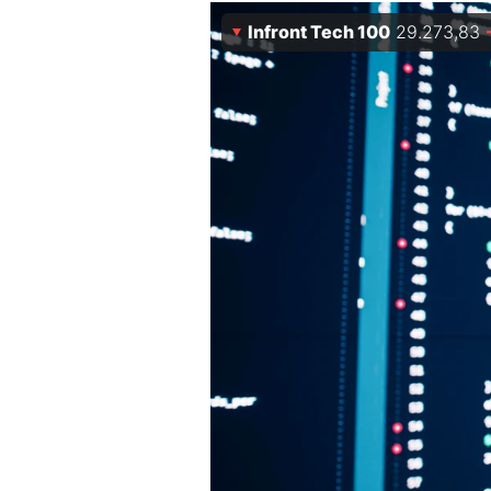
Experten
Infront Tech 100
29.273,83
Mein B:O
Mein Konto
Folgen Sie uns
Kontakt