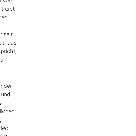
l von
treibt
men
r sein
lt, das
pricht,
zu
n der
s und
e
lionen
,
tieg