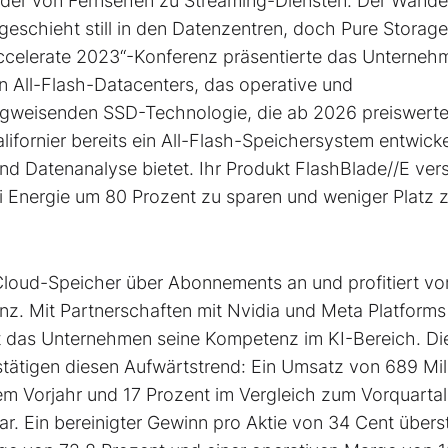
oder von Fernsehen zu Streaming-Diensten. Der Wande
schieht still in den Datenzentren, doch Pure Storage 
ccelerate 2023“-Konferenz präsentierte das Unterneh
en All-Flash-Datacenters, das operative und
wegweisenden SSD-Technologie, die ab 2026 preiswerte
alifornier bereits ein All-Flash-Speichersystem entwicke
nd Datenanalyse bietet. Ihr Produkt FlashBlade//E vers
i Energie um 80 Prozent zu sparen und weniger Platz 
loud-Speicher über Abonnements an und profitiert vo
enz. Mit Partnerschaften mit Nvidia und Meta Platform
t das Unternehmen seine Kompetenz im KI-Bereich. Di
ätigen diesen Aufwärtstrend: Ein Umsatz von 689 Mil
em Vorjahr und 17 Prozent im Vergleich zum Vorquartal
ar. Ein bereinigter Gewinn pro Aktie von 34 Cent übers