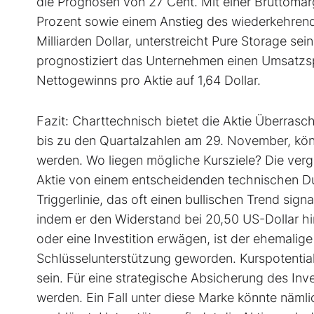
die Prognosen von 27 Cent. Mit einer Bruttomar
Prozent sowie einem Anstieg des wiederkehren
Milliarden Dollar, unterstreicht Pure Storage 
prognostiziert das Unternehmen einen Umsatzsp
Nettogewinns pro Aktie auf 1,64 Dollar.
Fazit: Charttechnisch bietet die Aktie Überra
bis zu den Quartalzahlen am 29. November, kö
werden. Wo liegen mögliche Kursziele? Die verg
Aktie von einem entscheidenden technischen Du
Triggerlinie, das oft einen bullischen Trend sign
indem er den Widerstand bei 20,50 US-Dollar hinte
oder eine Investition erwägen, ist der ehemalig
Schlüsselunterstützung geworden. Kurspotential
sein. Für eine strategische Absicherung des Inv
werden. Ein Fall unter diese Marke könnte näml