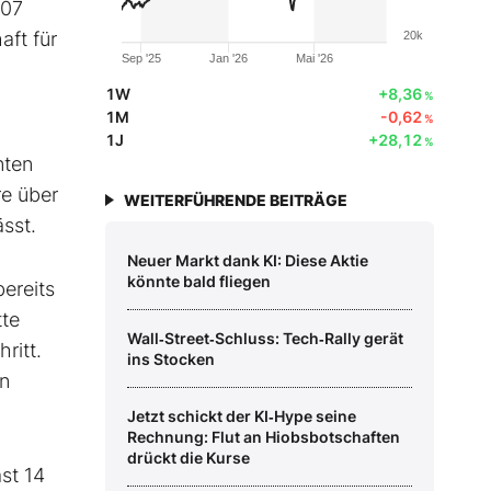
,07
aft für
20k
Sep '25
Jan '26
Mai '26
1W
+8,36
%
1M
-0,62
%
1J
+28,12
%
nten
re über
WEITERFÜHRENDE BEITRÄGE
ässt.
Neuer Markt dank KI: Diese Aktie
könnte bald fliegen
ereits
tte
Wall‑Street‑Schluss: Tech‑Rally gerät
ritt.
ins Stocken
en
Jetzt schickt der KI‑Hype seine
Rechnung: Flut an Hiobsbotschaften
drückt die Kurse
st 14