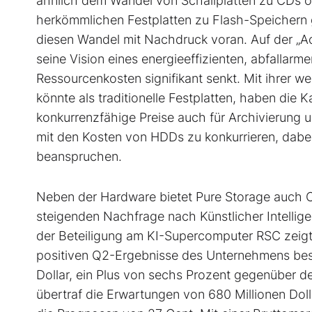
ähnlich dem Wandel von Schallplatten zu CDs 
herkömmlichen Festplatten zu Flash-Speichern ge
diesen Wandel mit Nachdruck voran. Auf der „A
seine Vision eines energieeffizienten, abfallarm
Ressourcenkosten signifikant senkt. Mit ihrer 
könnte als traditionelle Festplatten, haben die K
konkurrenzfähige Preise auch für Archivierung u
mit den Kosten von HDDs zu konkurrieren, dabe
beanspruchen.
Neben der Hardware bietet Pure Storage auch C
steigenden Nachfrage nach Künstlicher Intellig
der Beteiligung am KI-Supercomputer RSC zeig
positiven Q2-Ergebnisse des Unternehmens best
Dollar, ein Plus von sechs Prozent gegenüber d
übertraf die Erwartungen von 680 Millionen Doll