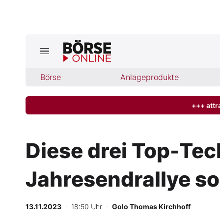
Jetzt a
ktuelle Ausgabe BÖRSE ONLINE lese
Börse
Börse
Anlageprodukte
News
+++ attr
Anlageprodukte
Diese drei Top-Tec
Finanz-Check
Jahresendrallye so
Abo & Shop
BO-Musterdepots
13.11.2023
· 18:50 Uhr
·
Golo Thomas Kirchhoff