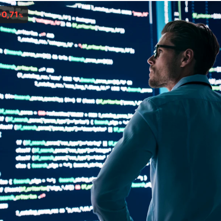
-0,71
%