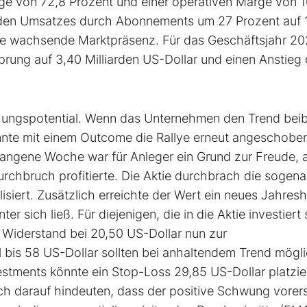
ge von 72,8 Prozent und einer operativen Marge von 1
den Umsatzes durch Abonnements um 27 Prozent auf 
seine wachsende Marktpräsenz. Für das Geschäftsjahr 2
rung auf 3,40 Milliarden US-Dollar und einen Anstieg
schungspotential. Wenn das Unternehmen den Trend beib
nnte mit einem Outcome die Rallye erneut angeschobe
angene Woche war für Anleger ein Grund zur Freude, a
rchbruch profitierte. Die Aktie durchbrach die sogen
alisiert. Zusätzlich erreichte der Wert ein neues Jahres
r sich ließ. Für diejenigen, die in die Aktie investiert 
e Widerstand bei 20,50 US-Dollar nun zur
 bis 58 US-Dollar sollten bei anhaltendem Trend mögl
estments könnte ein Stop-Loss 29,85 US-Dollar platzie
ich darauf hindeuten, dass der positive Schwung vorer