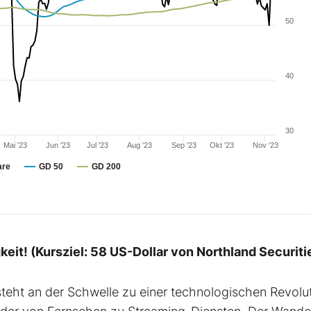
50
40
30
Mai '23
Jun '23
Jul '23
Aug '23
Sep '23
Okt '23
Nov '23
are
GD 50
GD 200
keit! (Kursziel: 58 US-Dollar von Northland Securiti
 steht an der Schwelle zu einer technologischen Revolut