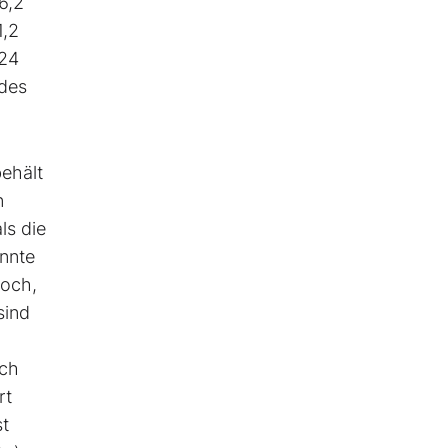
6,2
1,2
024
 des
ehält
n
ls die
annte
hoch,
sind
ich
rt
st