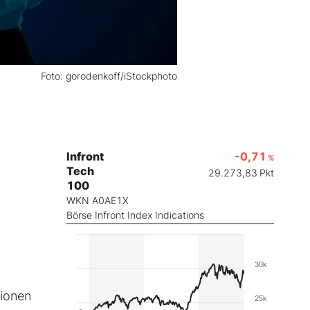
Foto: gorodenkoff/iStockphoto
Infront
-0,71
%
Tech
29.273,83
Pkt
100
WKN A0AE1X
Börse Infront Index Indications
30k
m
lionen
25k