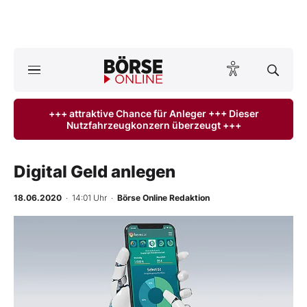
A
ktuelle Ausgabe BÖRSE ONLINE lesen
Börse
+++ attraktive Chance für Anleger +++ Dieser
Nutzfahrzeugkonzern überzeugt +++
News
Anlageprodukte
Digital Geld anlegen
Finanz-Check
18.06.2020
· 14:01 Uhr
·
Börse Online Redaktion
Abo & Shop
BO-Musterdepots
Experten