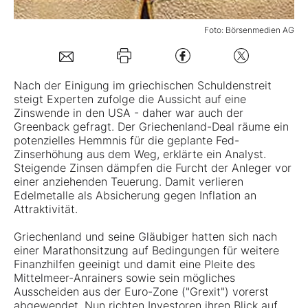
Mein B:O
Foto: Börsenmedien AG
Mein Konto
Nach der Einigung im griechischen Schuldenstreit
steigt Experten zufolge die Aussicht auf eine
Zinswende in den USA - daher war auch der
Folgen Sie uns
Greenback gefragt. Der Griechenland-Deal räume ein
potenzielles Hemmnis für die geplante Fed-
Zinserhöhung aus dem Weg, erklärte ein Analyst.
Kontakt
Steigende Zinsen dämpfen die Furcht der Anleger vor
einer anziehenden Teuerung. Damit verlieren
Edelmetalle als Absicherung gegen Inflation an
Attraktivität.
Griechenland und seine Gläubiger hatten sich nach
einer Marathonsitzung auf Bedingungen für weitere
Finanzhilfen geeinigt und damit eine Pleite des
Mittelmeer-Anrainers sowie sein mögliches
Ausscheiden aus der Euro-Zone ("Grexit") vorerst
abgewendet. Nun richten Investoren ihren Blick auf