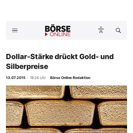
A
ktuelle Ausgabe BÖRSE ONLINE lesen
Börse
News
Dollar-Stärke drückt Gold- und
Silberpreise
Anlageprodukte
13.07.2015
· 18:24 Uhr
·
Börse Online Redaktion
Finanz-Check
-
%
Abo & Shop
BO-Musterdepots
Experten