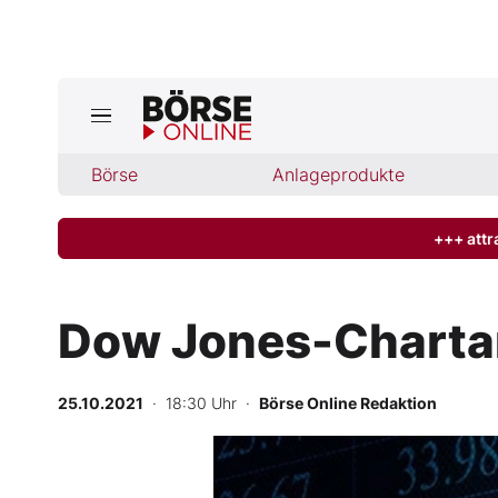
Börse
Börse
Anlageprodukte
News
Anlageprodukte
+++ attr
Finanz-Check
Dow Jones-Chartan
Abo & Shop
25.10.2021
· 18:30 Uhr
·
Börse Online Redaktion
BO-Musterdepots
Experten