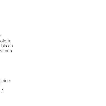
r
olette
 bis an
st nun
feiner
r
 /