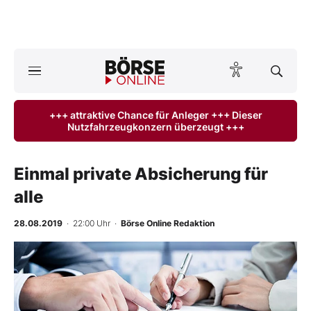
A
ktuelle Ausgabe BÖRSE ONLINE lesen
Börse
+++ attraktive Chance für Anleger +++ Dieser
Nutzfahrzeugkonzern überzeugt +++
News
Anlageprodukte
Einmal private Absicherung für
alle
Finanz-Check
28.08.2019
· 22:00 Uhr
·
Börse Online Redaktion
Abo & Shop
BO-Musterdepots
Experten