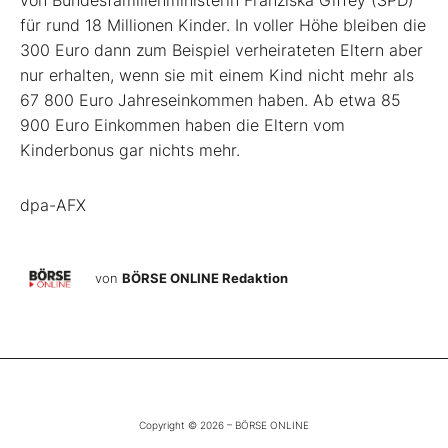
von Bundesfamilienministerin Franziska Giffey (SPD)
für rund 18 Millionen Kinder. In voller Höhe bleiben die
300 Euro dann zum Beispiel verheirateten Eltern aber
nur erhalten, wenn sie mit einem Kind nicht mehr als
67 800 Euro Jahreseinkommen haben. Ab etwa 85
900 Euro Einkommen haben die Eltern vom
Kinderbonus gar nichts mehr.
dpa-AFX
von
BÖRSE ONLINE Redaktion
Copyright © 2026 – BÖRSE ONLINE