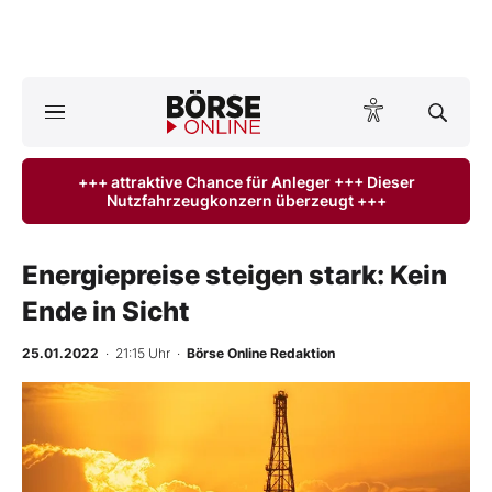
A
ktuelle Ausgabe BÖRSE ONLINE lesen
Börse
+++ attraktive Chance für Anleger +++ Dieser
Nutzfahrzeugkonzern überzeugt +++
News
Anlageprodukte
Energiepreise steigen stark: Kein
Ende in Sicht
Finanz-Check
25.01.2022
· 21:15 Uhr
·
Börse Online Redaktion
Abo & Shop
BO-Musterdepots
Experten