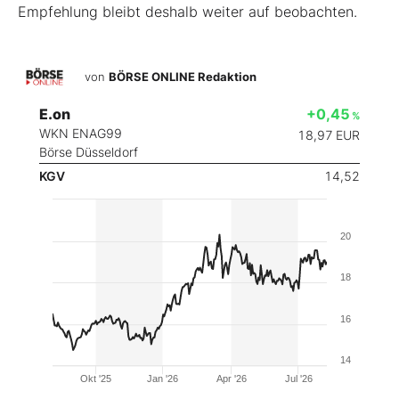
Empfehlung bleibt deshalb weiter auf beobachten.
von
BÖRSE ONLINE Redaktion
E.on
+0,45
%
WKN ENAG99
18,97
EUR
Börse Düsseldorf
KGV
14,52
20
18
16
14
Okt '25
Jan '26
Apr '26
Jul '26