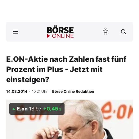
A
ktuelle Ausgabe BÖRSE ONLINE lesen
Börse
News
E.ON-Aktie nach Zahlen fast fünf
Prozent im Plus - Jetzt mit
Anlageprodukte
einsteigen?
Finanz-Check
14.08.2014
· 10:21 Uhr
·
Börse Online Redaktion
Abo & Shop
E.on
18,97
+0,45
%
BO-Musterdepots
Experten