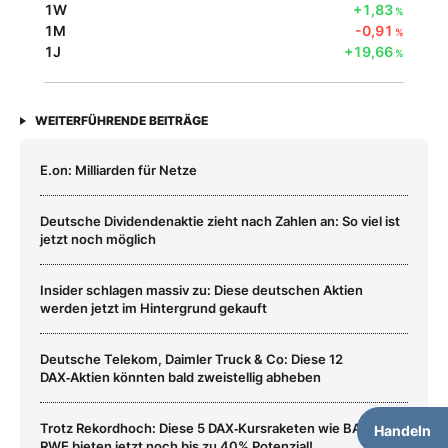
1W
+1,83
%
1M
-0,91
%
1J
+19,66
%
WEITERFÜHRENDE BEITRÄGE
E.on: Milliarden für Netze
Deutsche Dividendenaktie zieht nach Zahlen an: So viel ist
jetzt noch möglich
Insider schlagen massiv zu: Diese deutschen Aktien
werden jetzt im Hintergrund gekauft
Deutsche Telekom, Daimler Truck & Co: Diese 12
DAX‑Aktien könnten bald zweistellig abheben
Trotz Rekordhoch: Diese 5 DAX‑Kursraketen wie BASF und
Handeln
RWE bieten jetzt noch bis zu 40% Potenzial!