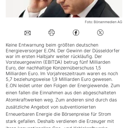
Mein B:O
Foto: Börsenmedien AG
Mein Konto
Keine Entwarnung beim größten deutschen
Folgen Sie uns
Energieversorger
E.ON
. Der Gewinn der Düsseldorfer
war im ersten Halbjahr weiter rückläufig. Der
Vorsteuergewinn (EBITDA) betrug fünf Milliarden
Euro, der nachhaltige Konzernüberschuss 1,5
Kontakt
Milliarden Euro. Im Vorjahreszeitraum waren es noch
5,7 beziehungsweise 1,9 Milliarden Euro gewesen.
E.ON leidet unter den Folgen der Energiewende. Zum
einen fallen die Einnahmen aus den abgeschalteten
Atomkraftwerken weg. Zum anderen sind durch das
zusätzliche Angebot von subventionierten
Erneuerbaren Energie die Börsenpreise für Strom
stark gefallen. Deshalb verdienen die Erzeuger mit