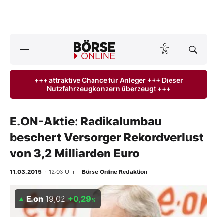
A
ktuelle Ausgabe BÖRSE ONLINE lesen
Börse
+++ attraktive Chance für Anleger +++ Dieser
Nutzfahrzeugkonzern überzeugt +++
News
Anlageprodukte
E.ON-Aktie: Radikalumbau
beschert Versorger Rekordverlust
Finanz-Check
von 3,2 Milliarden Euro
Abo & Shop
11.03.2015
· 12:03 Uhr
·
Börse Online Redaktion
BO-Musterdepots
E.on
19,02
+0,29
%
Experten