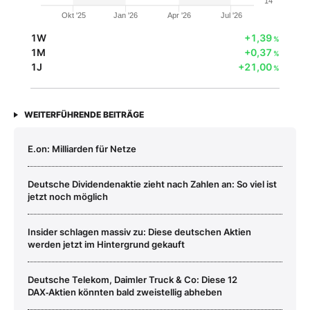
14
Okt '25
Jan '26
Apr '26
Jul '26
1W
+1,39
%
1M
+0,37
%
1J
+21,00
%
WEITERFÜHRENDE BEITRÄGE
E.on: Milliarden für Netze
Deutsche Dividendenaktie zieht nach Zahlen an: So viel ist
jetzt noch möglich
Insider schlagen massiv zu: Diese deutschen Aktien
werden jetzt im Hintergrund gekauft
Deutsche Telekom, Daimler Truck & Co: Diese 12
DAX‑Aktien könnten bald zweistellig abheben