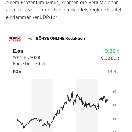
einem Prozent im Minus, konnten die Verluste dann
aber kurz vor dem offiziellen Handelsbeginn deutlich
eindämmen./enl/DP/fbr
von
BÖRSE ONLINE Redaktion
E.on
+0,29
%
WKN ENAG99
19,02
EUR
Börse Düsseldorf
KGV
14,42
20
18
16