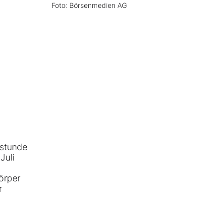
Foto: Börsenmedien AG
sstunde
Juli
örper
r