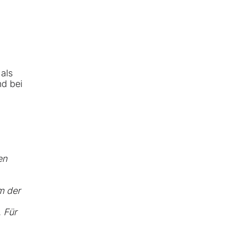
 als
nd bei
en
m der
. Für