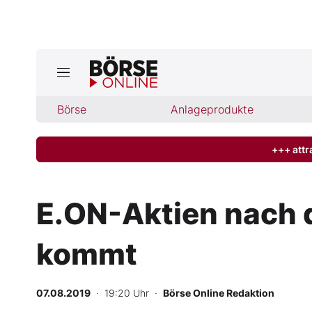
Börse
Börse
Anlageprodukte
News
Anlageprodukte
+++ attr
Finanz-Check
E.ON-Aktien nach 
Abo & Shop
kommt
BO-Musterdepots
07.08.2019
· 19:20 Uhr
·
Börse Online Redaktion
Experten