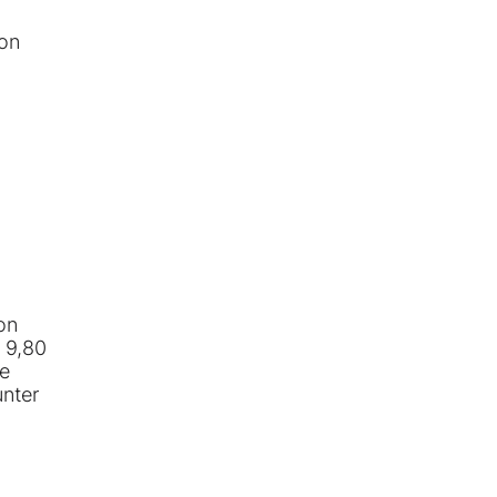
von
on
 9,80
ie
unter