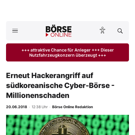
Börse
News
+++ attraktive Chance für Anleger +++ Dieser
Nutzfahrzeugkonzern überzeugt +++
Anlageprodukte
Finanz-Check
Erneut Hackerangriff auf
südkoreanische Cyber-Börse -
Abo & Shop
Millionenschaden
BO-Musterdepots
20.06.2018
· 12:38 Uhr
·
Börse Online Redaktion
Experten
Mein B:O