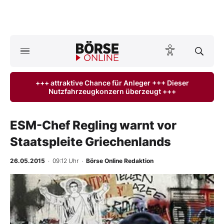
A
ktuelle Ausgabe BÖRSE ONLINE lesen
Börse
+++ attraktive Chance für Anleger +++ Dieser
Nutzfahrzeugkonzern überzeugt +++
News
Anlageprodukte
ESM-Chef Regling warnt vor
Staatspleite Griechenlands
Finanz-Check
26.05.2015
· 09:12 Uhr
·
Börse Online Redaktion
Abo & Shop
BO-Musterdepots
Experten