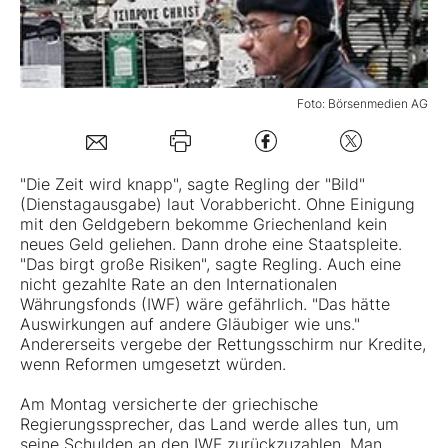
Mein B:O
Foto: Börsenmedien AG
Mein Konto
Folgen Sie uns
"Die Zeit wird knapp", sagte Regling der "Bild"
(Dienstagausgabe) laut Vorabbericht. Ohne Einigung
mit den Geldgebern bekomme Griechenland kein
Kontakt
neues Geld geliehen. Dann drohe eine Staatspleite.
"Das birgt große Risiken", sagte Regling. Auch eine
nicht gezahlte Rate an den Internationalen
Währungsfonds (IWF) wäre gefährlich. "Das hätte
Auswirkungen auf andere Gläubiger wie uns."
Andererseits vergebe der Rettungsschirm nur Kredite,
wenn Reformen umgesetzt würden.
Am Montag versicherte der griechische
Regierungssprecher, das Land werde alles tun, um
seine Schulden an den IWF zurückzuzahlen. Man