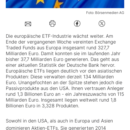
Mein B:O
Foto: Börsenmedien AG
Mein Konto
Die europäische ETF-Industrie wächst weiter. Am
Ende der vergangenen Woche vereinten Exchange
Traded Funds aus Europa insgesamt rund 327,7
Folgen Sie uns
Milliarden Euro. Damit konnten sie im laufenden Jahr
bisher 37,7 Milliarden Euro generieren. Das geht aus
einer aktuellen Statistik der Deutsche Bank hervor.
Kontakt
Europäische ETFs liegen deutlich vor den asiatischen
Produkten: Diese verwalten derzeit 134 Milliarden
Euro. Unangefochten an der Spitze stehen jedoch die
Passivprodukte aus den USA. Ihnen vertrauen Anleger
rund 1,3 Billionen Euro an - ein Jahreszuwachs von 115
Milliarden Euro. Insgesamt liegen weltweit rund 1,8
Billionen Euro in 3,328 Produkten.
Sowohl in den USA, als auch in Europa und Asien
dominieren Aktien-ETFs. Sie generierten 2014