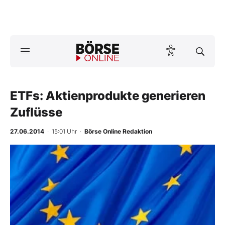
A
ktuelle Ausgabe BÖRSE ONLINE lesen
Börse
News
ETFs: Aktienprodukte generieren
Zuflüsse
Anlageprodukte
27.06.2014
· 15:01 Uhr
·
Börse Online Redaktion
Finanz-Check
Abo & Shop
BO-Musterdepots
Experten