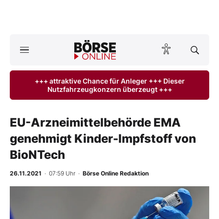
A
ktuelle Ausgabe BÖRSE ONLINE lesen
Börse
+++ attraktive Chance für Anleger +++ Dieser
Nutzfahrzeugkonzern überzeugt +++
News
Anlageprodukte
EU-Arzneimittelbehörde EMA
genehmigt Kinder-Impfstoff von
Finanz-Check
BioNTech
Abo & Shop
26.11.2021
· 07:59 Uhr
·
Börse Online Redaktion
BO-Musterdepots
Experten