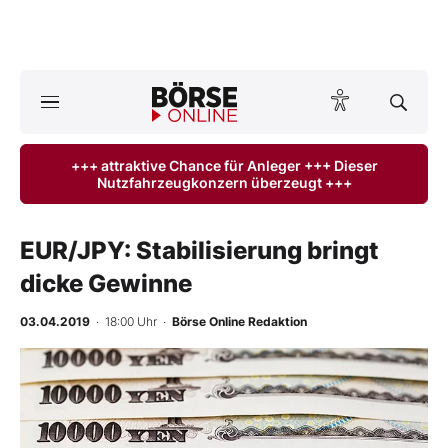
A
ktuelle Ausgabe BÖRSE ONLINE lesen
Börse
+++ attraktive Chance für Anleger +++ Dieser
Nutzfahrzeugkonzern überzeugt +++
News
Anlageprodukte
EUR/JPY: Stabilisierung bringt
dicke Gewinne
Finanz-Check
03.04.2019
· 18:00 Uhr
·
Börse Online Redaktion
Abo & Shop
BO-Musterdepots
Experten