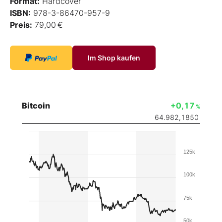
Format:
Hardcover
ISBN:
978-3-86470-957-9
Preis:
79,00 €
Im Shop kaufen
Bitcoin
+0,17
%
64.982,1850
125k
100k
75k
50k