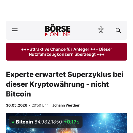
Börse
News
+++ attraktive Chance für Anleger +++ Dieser
Nutzfahrzeugkonzern überzeugt +++
Anlageprodukte
Finanz-Check
Experte erwartet Superzyklus bei
dieser Kryptowährung - nicht
Abo & Shop
Bitcoin
BO-Musterdepots
30.05.2026
· 20:50 Uhr
·
Johann Werther
Experten
Bitcoin
64.982,1850
+0,17
%
Mein B:O