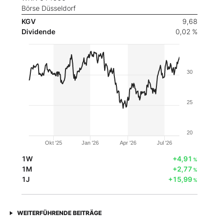
Börse Düsseldorf
KGV
9,68
Dividende
0,02 %
30
25
20
Okt '25
Jan '26
Apr '26
Jul '26
1W
+4,91
%
1M
+2,77
%
1J
+15,99
%
WEITERFÜHRENDE BEITRÄGE