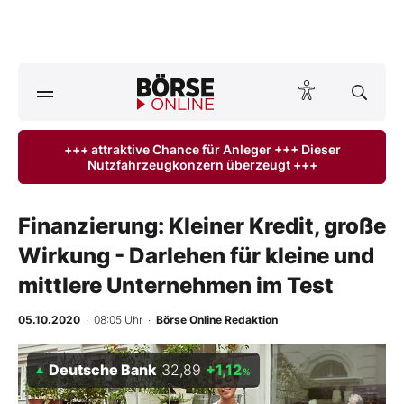
A
ktuelle Ausgabe BÖRSE ONLINE lesen
Börse
+++ attraktive Chance für Anleger +++ Dieser
Nutzfahrzeugkonzern überzeugt +++
News
Anlageprodukte
Finanzierung: Kleiner Kredit, große
Wirkung - Darlehen für kleine und
Finanz-Check
mittlere Unternehmen im Test
Abo & Shop
05.10.2020
· 08:05 Uhr
·
Börse Online Redaktion
BO-Musterdepots
Deutsche Bank
32,89
+1,12
%
Experten