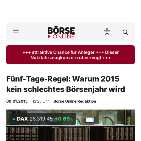
A
ktuelle Ausgabe BÖRSE ONLINE lesen
Börse
+++ attraktive Chance für Anleger +++ Dieser
Nutzfahrzeugkonzern überzeugt +++
News
Anlageprodukte
Fünf-Tage-Regel: Warum 2015
kein schlechtes Börsenjahr wird
Finanz-Check
09.01.2015
· 12:25 Uhr
·
Börse Online Redaktion
Abo & Shop
DAX
26.319,45
+0,69
%
BO-Musterdepots
Experten