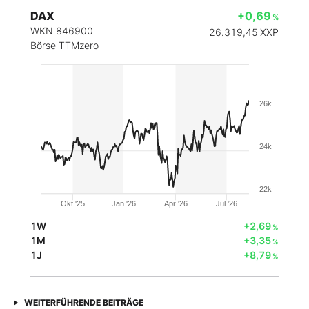
DAX
+0,69
%
WKN 846900
26.319,45
XXP
Börse TTMzero
26k
24k
22k
Okt '25
Jan '26
Apr '26
Jul '26
1W
+2,69
%
1M
+3,35
%
1J
+8,79
%
WEITERFÜHRENDE BEITRÄGE