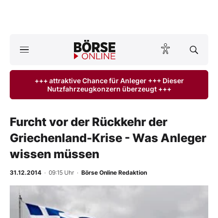
A
ktuelle Ausgabe BÖRSE ONLINE lesen
Börse
+++ attraktive Chance für Anleger +++ Dieser
Nutzfahrzeugkonzern überzeugt +++
News
Anlageprodukte
Furcht vor der Rückkehr der
Griechenland-Krise - Was Anleger
Finanz-Check
wissen müssen
Abo & Shop
31.12.2014
· 09:15 Uhr
·
Börse Online Redaktion
BO-Musterdepots
Experten