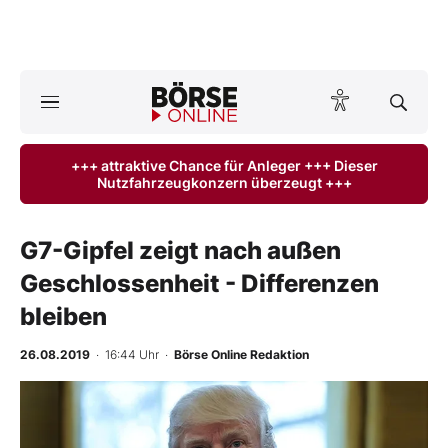
A
ktuelle Ausgabe BÖRSE ONLINE lesen
Börse
+++ attraktive Chance für Anleger +++ Dieser
Nutzfahrzeugkonzern überzeugt +++
News
Anlageprodukte
G7-Gipfel zeigt nach außen
Geschlossenheit - Differenzen
Finanz-Check
bleiben
Abo & Shop
26.08.2019
· 16:44 Uhr
·
Börse Online Redaktion
BO-Musterdepots
Experten