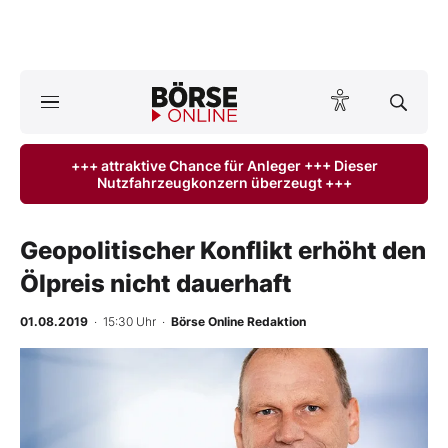
Börse
News
+++ attraktive Chance für Anleger +++ Dieser
Nutzfahrzeugkonzern überzeugt +++
Anlageprodukte
Finanz-Check
Geopolitischer Konflikt erhöht den
Ölpreis nicht dauerhaft
Abo & Shop
01.08.2019
· 15:30 Uhr
·
Börse Online Redaktion
BO-Musterdepots
Experten
Mein B:O