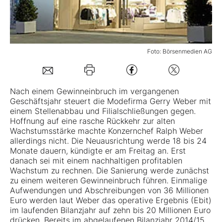
Mein B:O
Foto: Börsenmedien AG
Mein Konto
Folgen Sie uns
Nach einem Gewinneinbruch im vergangenen
Geschäftsjahr steuert die Modefirma
Gerry Weber
mit
einem Stellenabbau und Filialschließungen gegen.
Kontakt
Hoffnung auf eine rasche Rückkehr zur alten
Wachstumsstärke machte Konzernchef Ralph Weber
allerdings nicht. Die Neuausrichtung werde 18 bis 24
Monate dauern, kündigte er am Freitag an. Erst
danach sei mit einem nachhaltigen profitablen
Wachstum zu rechnen. Die Sanierung werde zunächst
zu einem weiteren Gewinneinbruch führen. Einmalige
Aufwendungen und Abschreibungen von 36 Millionen
Euro werden laut Weber das operative Ergebnis (Ebit)
im laufenden Bilanzjahr auf zehn bis 20 Millionen Euro
drücken. Bereits im abgelaufenen Bilanzjahr 2014/15