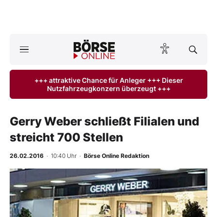
A
ktuelle Ausgabe BÖRSE ONLINE lesen
Börse
+++ attraktive Chance für Anleger +++ Dieser
Nutzfahrzeugkonzern überzeugt +++
News
Anlageprodukte
Gerry Weber schließt Filialen und
streicht 700 Stellen
Finanz-Check
26.02.2016
· 10:40 Uhr
·
Börse Online Redaktion
Abo & Shop
-
%
BO-Musterdepots
Experten