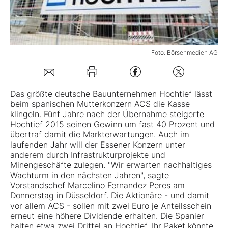
Mein Konto
Foto: Börsenmedien AG
Folgen Sie uns
Das größte deutsche Bauunternehmen
Hochtief
lässt
Kontakt
beim spanischen Mutterkonzern ACS die Kasse
klingeln. Fünf Jahre nach der Übernahme steigerte
Hochtief 2015 seinen Gewinn um fast 40 Prozent und
übertraf damit die Markterwartungen. Auch im
laufenden Jahr will der Essener Konzern unter
anderem durch Infrastrukturprojekte und
Minengeschäfte zulegen. "Wir erwarten nachhaltiges
Wachturm in den nächsten Jahren", sagte
Vorstandschef Marcelino Fernandez Peres am
Donnerstag in Düsseldorf. Die Aktionäre - und damit
vor allem ACS - sollen mit zwei Euro je Anteilsschein
erneut eine höhere Dividende erhalten. Die Spanier
halten etwa zwei Drittel an Hochtief. Ihr Paket könnte