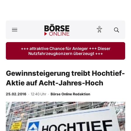
Börse
News
+++ attraktive Chance für Anleger +++ Dieser
Nutzfahrzeugkonzern überzeugt +++
Anlageprodukte
Finanz-Check
Gewinnsteigerung treibt Hochtief-
Aktie auf Acht-Jahres-Hoch
Abo & Shop
25.02.2016
· 12:40 Uhr
·
Börse Online Redaktion
BO-Musterdepots
-
%
Experten
Mein B:O