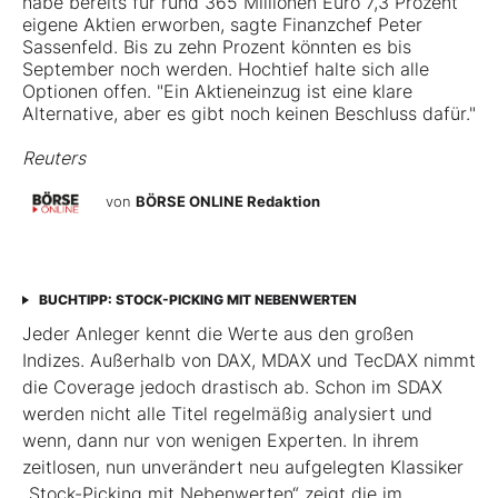
habe bereits für rund 365 Millionen Euro 7,3 Prozent
eigene Aktien erworben, sagte Finanzchef Peter
Sassenfeld. Bis zu zehn Prozent könnten es bis
September noch werden. Hochtief halte sich alle
Optionen offen. "Ein Aktieneinzug ist eine klare
Alternative, aber es gibt noch keinen Beschluss dafür."
Reuters
von
BÖRSE ONLINE Redaktion
BUCHTIPP: STOCK-PICKING MIT NEBENWERTEN
Jeder Anleger kennt die Werte aus den großen
Indizes. Außerhalb von DAX, MDAX und TecDAX nimmt
die Coverage jedoch drastisch ab. Schon im SDAX
werden nicht alle Titel regel­mäßig analysiert und
wenn, dann nur von wenigen Experten. In ihrem
zeitlosen, nun unverändert neu aufgelegten Klassiker
„Stock-Picking mit Nebenwerten“ zeigt die im