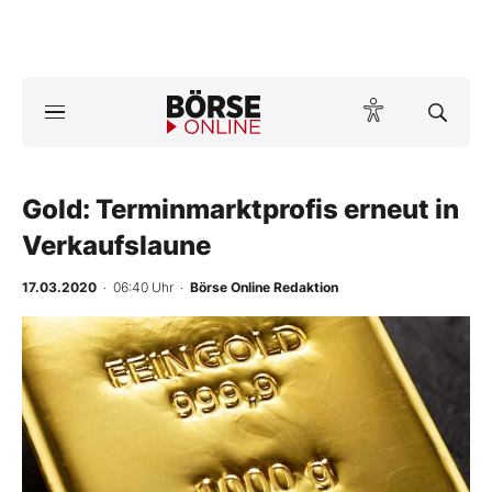
A
ktuelle Ausgabe BÖRSE ONLINE lesen
Börse
News
Gold: Terminmarktprofis erneut in
Verkaufslaune
Anlageprodukte
17.03.2020
· 06:40 Uhr
·
Börse Online Redaktion
Finanz-Check
Abo & Shop
BO-Musterdepots
Experten