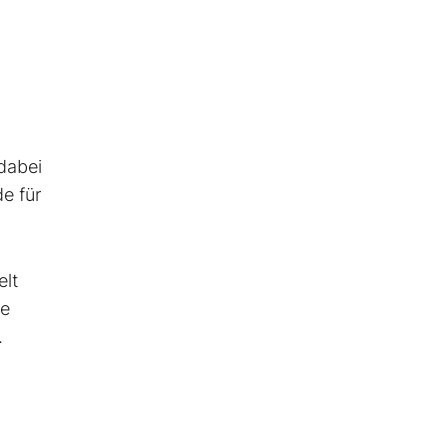
 dabei
e für
elt
he
.