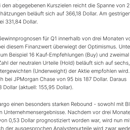
i den abgegebenen Kurszielen reicht die Spanne von 2
hätzungen beläuft sich auf 366,18 Dollar. Am gestrige
i 331,84 Dollar.
Gewinnprognosen für Q1 innerhalb von drei Monaten v
 bei diesem Finanzwert überwiegt der Optimismus. Unte
zum Beispiel 16 Kauf-Empfehlungen (Buy) und zweimal
l der neutralen Urteile (Hold) beläuft sich auf sechs,
tergewichten (Underweight) der Aktie empfohlen wird.
ch bei JPMorgan Chase von 95 bis 187 Dollar. Daraus
Dollar (aktuell: 155,95 Dollar).
argo einen besonders starken Rebound - sowohl mit Bl
llen Unternehmensergebnisse. Nachdem vor drei Monate
von 0,53 Dollar prognostiziert worden war, wird nun mi
lich der ausgesprochen Analystenurteile wird zwar wed