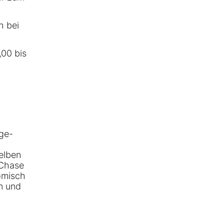
h bei
,00 bis
age-
elben
 Chase
nomisch
n und