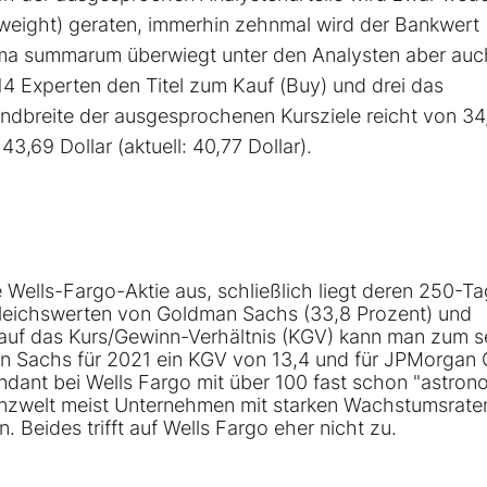
weight) geraten, immerhin zehnmal wird der Bankwert
umma summarum überwiegt unter den Analysten aber auc
14 Experten den Titel zum Kauf (Buy) und drei das
dbreite der ausgesprochenen Kursziele reicht von 34
43,69 Dollar (aktuell: 40,77 Dollar).
e Wells-Fargo-Aktie aus, schließlich liegt deren 250-T
ergleichswerten von Goldman Sachs (33,8 Prozent) und
 auf das Kurs/Gewinn-Verhältnis (KGV) kann man zum s
n Sachs für 2021 ein KGV von 13,4 und für JPMorgan
endant bei Wells Fargo mit über 100 fast schon "astro
anzwelt meist Unternehmen mit starken Wachstumsrate
eides trifft auf Wells Fargo eher nicht zu.