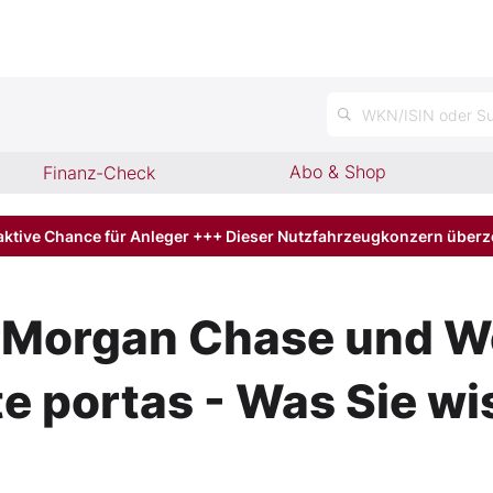
n
WKN/ISIN oder Su
Abo & Shop
Finanz-Check
aktive Chance für Anleger +++ Dieser Nutzfahrzeugkonzern über
Morgan Chase und We
e portas - Was Sie wi