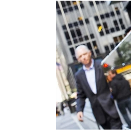
Experten
Mein B:O
Mein Konto
Folgen Sie uns
Kontakt