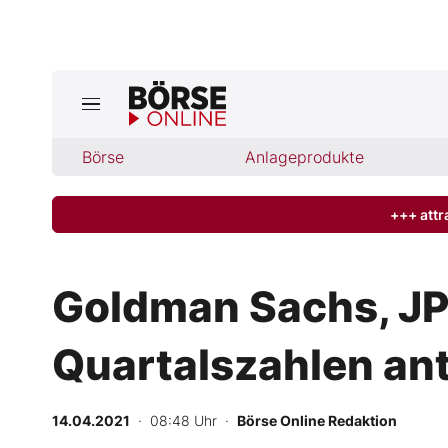
Jetzt a
ktuelle Ausgabe BÖRSE ONLINE lese
Börse
Börse
Anlageprodukte
News
+++ attr
Anlageprodukte
Goldman Sachs, JP
Finanz-Check
Quartalszahlen ant
Abo & Shop
BO-Musterdepots
14.04.2021
· 08:48 Uhr
·
Börse Online Redaktion