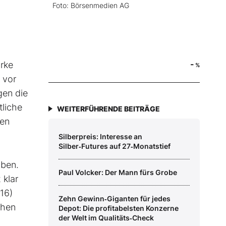
Foto: Börsenmedien AG
-
ärke
%
 vor
gen die
tliche
WEITERFÜHRENDE BEITRÄGE
den
Silberpreis: Interesse an
Silber‑Futures auf 27‑Monatstief
oben.
Paul Volcker: Der Mann fürs Grobe
 klar
16)
Zehn Gewinn‑Giganten für jedes
ehen
Depot: Die profitabelsten Konzerne
der Welt im Qualitäts‑Check