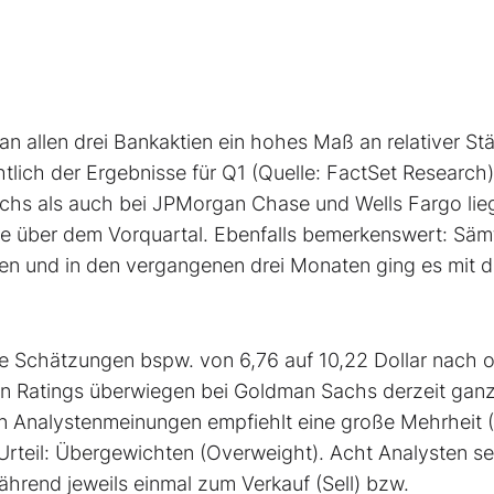
 allen drei Bankaktien ein hohes Maß an relativer St
htlich der Ergebnisse für Q1 (Quelle: FactSet Research)
achs als auch bei JPMorgan Chase und Wells Fargo lie
ie über dem Vorquartal. Ebenfalls bemerkenswert: Säm
len und in den vergangenen drei Monaten ging es mit 
e Schätzungen bspw. von 6,76 auf 10,22 Dollar nach 
en Ratings überwiegen bei Goldman Sachs derzeit ganz
ten Analystenmeinungen empfiehlt eine große Mehrheit (
Urteil: Übergewichten (Overweight). Acht Analysten s
während jeweils einmal zum Verkauf (Sell) bzw.