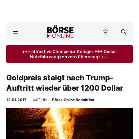
Börse
News
+++ attraktive Chance für Anleger +++ Dieser
Nutzfahrzeugkonzern überzeugt +++
Anlageprodukte
Finanz-Check
Goldpreis steigt nach Trump-
Auftritt wieder über 1200 Dollar
Abo & Shop
12.01.2017
· 14:02 Uhr
·
Börse Online Redaktion
BO-Musterdepots
Experten
Mein B:O