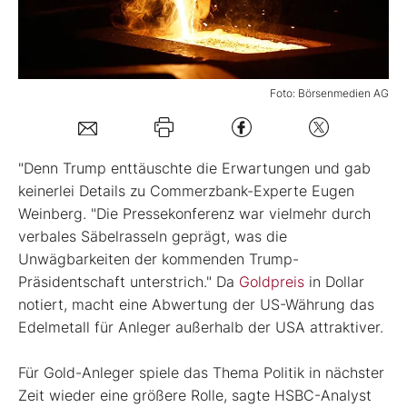
Mein Konto
Foto: Börsenmedien AG
Folgen Sie uns
"Denn Trump enttäuschte die Erwartungen und gab
Kontakt
keinerlei Details zu Commerzbank-Experte Eugen
Weinberg. "Die Pressekonferenz war vielmehr durch
verbales Säbelrasseln geprägt, was die
Unwägbarkeiten der kommenden Trump-
Präsidentschaft unterstrich." Da
Goldpreis
in Dollar
notiert, macht eine Abwertung der US-Währung das
Edelmetall für Anleger außerhalb der USA attraktiver.
Für Gold-Anleger spiele das Thema Politik in nächster
Zeit wieder eine größere Rolle, sagte HSBC-Analyst