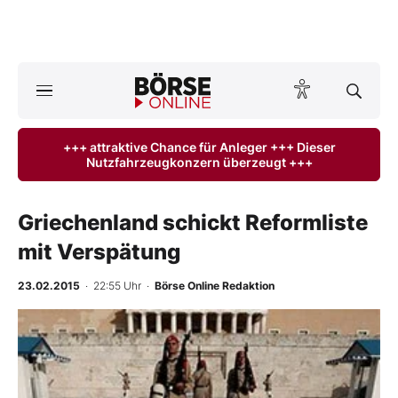
A
ktuelle Ausgabe BÖRSE ONLINE lesen
Börse
+++ attraktive Chance für Anleger +++ Dieser
Nutzfahrzeugkonzern überzeugt +++
News
Anlageprodukte
Griechenland schickt Reformliste
mit Verspätung
Finanz-Check
23.02.2015
· 22:55 Uhr
·
Börse Online Redaktion
Abo & Shop
BO-Musterdepots
Experten