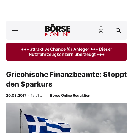
A
ktuelle Ausgabe BÖRSE ONLINE lesen
Börse
+++ attraktive Chance für Anleger +++ Dieser
Nutzfahrzeugkonzern überzeugt +++
News
Anlageprodukte
Griechische Finanzbeamte: Stoppt
den Sparkurs
Finanz-Check
20.03.2017
· 15:21 Uhr
·
Börse Online Redaktion
Abo & Shop
BO-Musterdepots
Experten