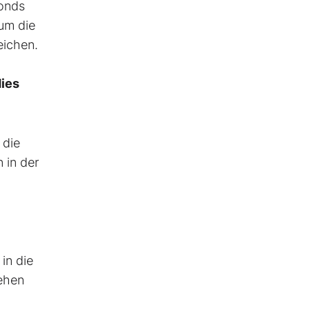
bonds
um die
eichen.
dies
 die
 in der
in die
ehen