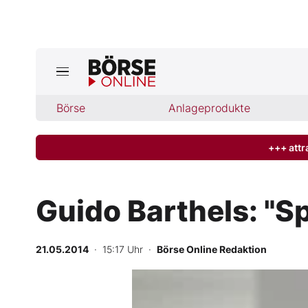
Börse
Börse
Anlageprodukte
News
Anlageprodukte
+++ attr
Finanz-Check
Guido Barthels: "S
Abo & Shop
21.05.2014
· 15:17 Uhr
·
Börse Online Redaktion
BO-Musterdepots
Experten