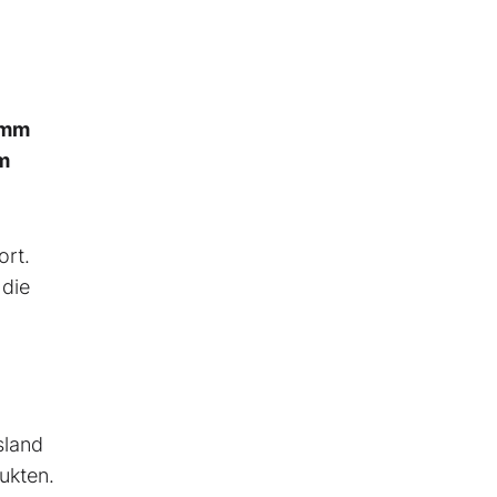
amm
m
ort.
 die
sland
ukten.