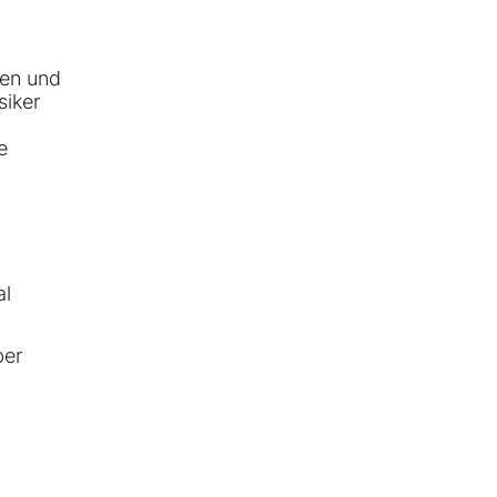
ten und
siker
e
al
ber