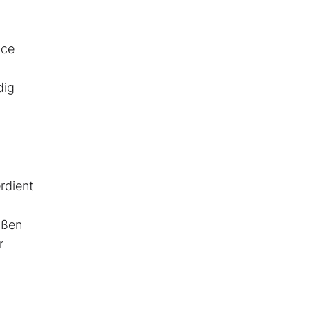
nce
dig
rdient
aßen
r