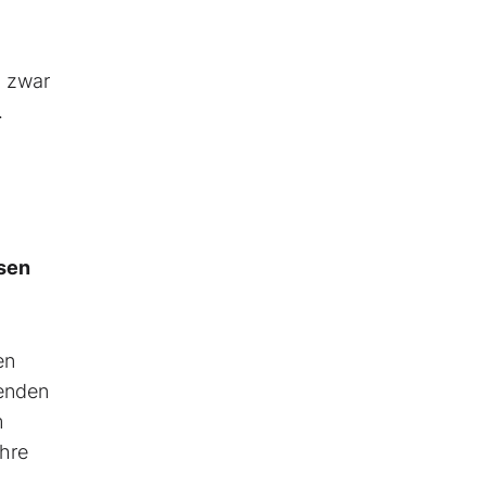
n zwar
.
nsen
en
menden
m
ahre