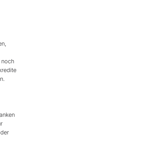
en,
r noch
kredite
n.
banken
r
 der