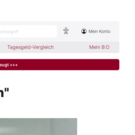
Mein Konto
chbegriff
Tagesgeld-Vergleich
Mein B:O
zeugt +++
n"