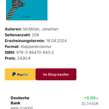
Autoren:
McMillan, Jonathan
Seitenanzahl:
208
Erscheinungstermin:
18.04.2024
Format:
Klappenbroschur
ISBN:
978-3-86470-943-2
Preis:
24,90 €
Im Shop kaufen
Deutsche
+0,09
%
Bank
32,74
EUR
WKN 514000