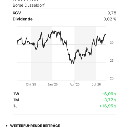
Börse Düsseldorf
KGV
9,78
Dividende
0,02 %
30
25
20
Okt '25
Jan '26
Apr '26
Jul '26
1W
+6,06
%
1M
+3,77
%
1J
+16,95
%
WEITERFÜHRENDE BEITRÄGE