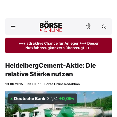
A
ktuelle Ausgabe BÖRSE ONLINE lesen
Börse
+++ attraktive Chance für Anleger +++ Dieser
Nutzfahrzeugkonzern überzeugt +++
News
Anlageprodukte
HeidelbergCement-Aktie: Die
relative Stärke nutzen
Finanz-Check
19.06.2015
· 19:00 Uhr
·
Börse Online Redaktion
Abo & Shop
Deutsche Bank
32,74
+0,09
%
BO-Musterdepots
Experten