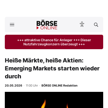
Börse
News
+++ attraktive Chance für Anleger +++ Dieser
Nutzfahrzeugkonzern überzeugt +++
Anlageprodukte
Finanz-Check
Heiße Märkte, heiße Aktien:
Emerging Markets starten wieder
Abo & Shop
durch
BO-Musterdepots
20.05.2026
· 11:00 Uhr
·
BÖRSE ONLINE Redaktion
Experten
Mein B:O