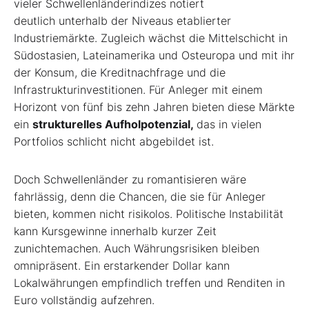
vieler
Schwellenländerindizes notiert
deutlich
unterhalb der Niveaus etablierter
Industriemärkte.
Zugleich wächst die Mittelschicht
in
Südostasien, Lateinamerika und
Osteuropa und mit ihr
der Konsum, die
Kreditnachfrage und die
Infrastrukturinvestitionen.
Für Anleger mit einem
Horizont
von fünf bis zehn Jahren bieten diese
Märkte
ein
strukturelles Aufholpotenzial,
das in vielen
Portfolios schlicht nicht abgebildet
ist.
Doch Schwellenländer zu romantisieren
wäre
fahrlässig, denn die Chancen, die sie
für Anleger
bieten, kommen nicht risikolos.
Politische Instabilität
kann Kursgewinne
innerhalb kurzer Zeit
zunichtemachen.
Auch Währungsrisiken bleiben
omnipräsent.
Ein erstarkender Dollar kann
Lokalwährungen
empfindlich treffen und Renditen
in
Euro vollständig aufzehren.