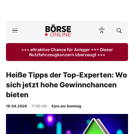
A
ktuelle Ausgabe BÖRSE ONLINE lesen
Börse
+++ attraktive Chance für Anleger +++ Dieser
Nutzfahrzeugkonzern überzeugt +++
News
Anlageprodukte
Heiße Tipps der Top-Experten: Wo
sich jetzt hohe Gewinnchancen
Finanz-Check
bieten
Abo & Shop
16.04.2026
· 17:00 Uhr
·
€uro am Sonntag
BO-Musterdepots
Experten