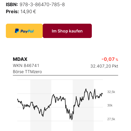
ISBN:
978-3-86470-785-8
Preis:
14,90 €
Im Shop kaufen
MDAX
-0,07
%
WKN 846741
32.407,20
Pkt
Börse TTMzero
32,5k
30k
27,5k