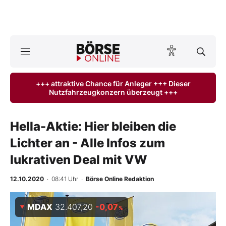
A
ktuelle Ausgabe BÖRSE ONLINE lesen
Börse
+++ attraktive Chance für Anleger +++ Dieser
Nutzfahrzeugkonzern überzeugt +++
News
Anlageprodukte
Hella-Aktie: Hier bleiben die
Lichter an - Alle Infos zum
Finanz-Check
lukrativen Deal mit VW
Abo & Shop
12.10.2020
· 08:41 Uhr
·
Börse Online Redaktion
BO-Musterdepots
MDAX
32.407,20
-0,07
%
Experten