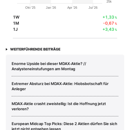
25k
Okt '25
Jan '26
Apr '26
Jul '26
1W
+1,33
%
1M
-0,67
%
1J
+3,43
%
WEITERFÜHRENDE BEITRÄGE
Enorme Upside bei dieser MDAX‑Aktie? //
Analysteneinstufungen am Montag
Extremer Absturz bei MDAX‑Aktie: Hiobsbotschaft für
Anleger
MDAX‑Aktie crasht zweistellig: Ist die Hoffnung jetzt
verloren?
European Midcap Top Picks: Diese 2 Aktien dürfen Sie sich
jetzt nicht entgehen lassen