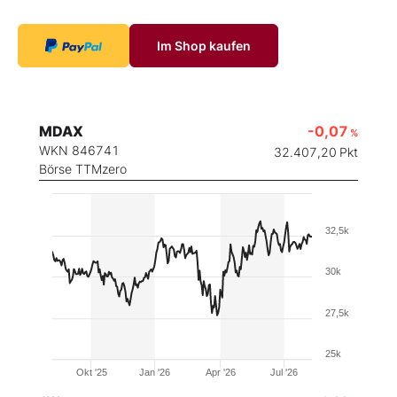
Im Shop kaufen
MDAX
-0,07
%
WKN 846741
32.407,20
Pkt
Börse TTMzero
32,5k
30k
27,5k
25k
Okt '25
Jan '26
Apr '26
Jul '26