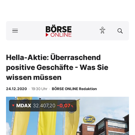
A
ktuelle Ausgabe BÖRSE ONLINE lesen
Börse
News
Hella-Aktie: Überraschend
positive Geschäfte - Was Sie
Anlageprodukte
wissen müssen
Finanz-Check
24.12.2020
· 19:30 Uhr
·
BÖRSE ONLINE Redaktion
Abo & Shop
MDAX
32.407,20
-0,07
%
BO-Musterdepots
Experten