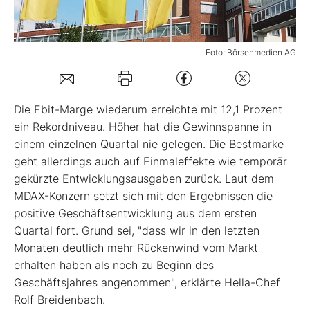
Mein B:O
Foto: Börsenmedien AG
Mein Konto
Die Ebit-Marge wiederum erreichte mit 12,1 Prozent
Folgen Sie uns
ein Rekordniveau. Höher hat die Gewinnspanne in
einem einzelnen Quartal nie gelegen. Die Bestmarke
geht allerdings auch auf Einmaleffekte wie temporär
Kontakt
gekürzte Entwicklungsausgaben zurück. Laut dem
MDAX-Konzern setzt sich mit den Ergebnissen die
positive Geschäftsentwicklung aus dem ersten
Quartal fort. Grund sei, "dass wir in den letzten
Monaten deutlich mehr Rückenwind vom Markt
erhalten haben als noch zu Beginn des
Geschäftsjahres angenommen", erklärte Hella-Chef
Rolf Breidenbach.