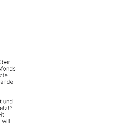
über
sfonds
zte
tande
t und
etzt?
it
will