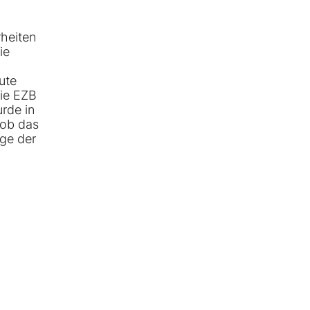
rheiten
ie
ute
die EZB
urde in
 ob das
age der