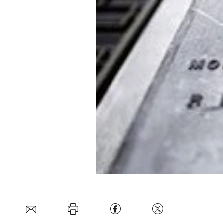
Experten
Mein B:O
Mein Konto
Folgen Sie uns
Kontakt