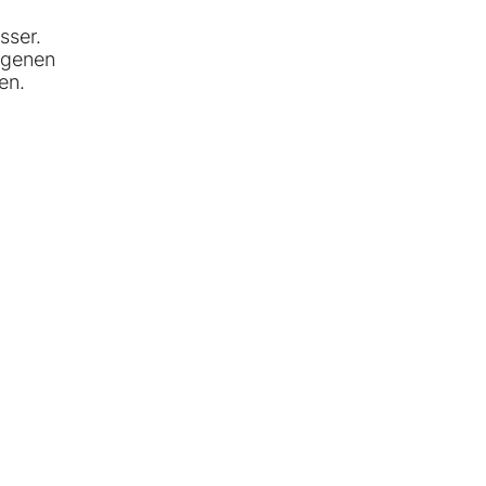
sser.
agenen
en.