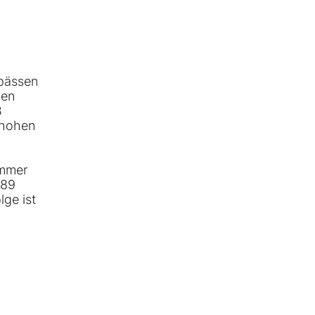
gpässen
den
B
n hohen
immer
 89
lge ist