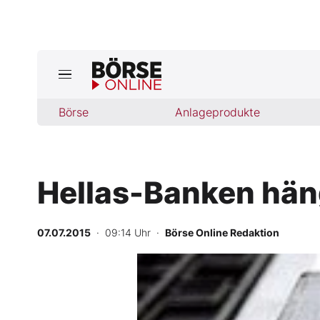
Jetzt a
ktuelle Ausgabe BÖRSE ONLINE lese
Börse
Börse
Anlageprodukte
News
Hellas-Banken hän
Anlageprodukte
Finanz-Check
07.07.2015
· 09:14 Uhr
·
Börse Online Redaktion
Abo & Shop
BO-Musterdepots