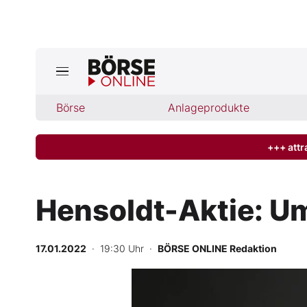
Börse
Börse
Anlageprodukte
News
Anlageprodukte
+++ attr
Finanz-Check
Hensoldt-Aktie: Um
Abo & Shop
17.01.2022
· 19:30 Uhr
·
BÖRSE ONLINE Redaktion
BO-Musterdepots
Experten