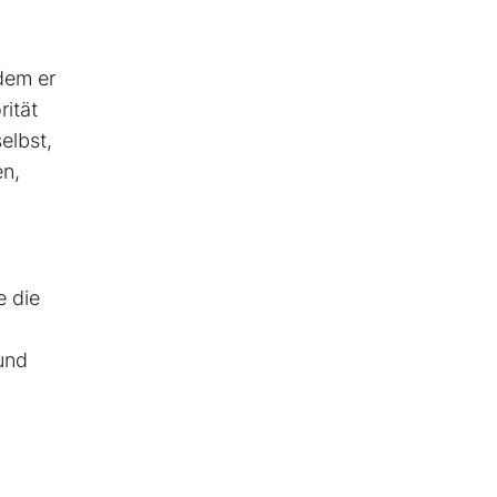
hdem er
rität
elbst,
en,
e die
und
o